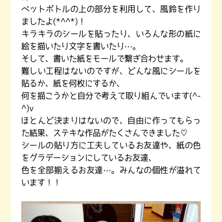
ペットボトルの上の部分を利用して、風鈴を作り
あすな絆について
ましたよ(*^^*)！
キラキラのシールを貼ったり、いろんな形の紙に
スタッフ紹介
絵を描いたり文字を書いたり…。
そして、書いた紙をモールで繋ぎ合わせます。
ご利用について
難しい工程はないのですが、どんな風にシールを
貼るか、紙を何枚にするか、
アクセス
何を描こうかと自分で考えて取り組んでいます(^-
^)v
見学・お問い合わせ
ほとんど決まりはないので、自由に作ってもらっ
た結果、ステキな作品がたくさんできました♡
シールの貼り方に工夫しているお友達や、紙の色
をグラデーションにしているお友達、
色を全部揃えるお友達…。みんなの個性が溢れて
います！！