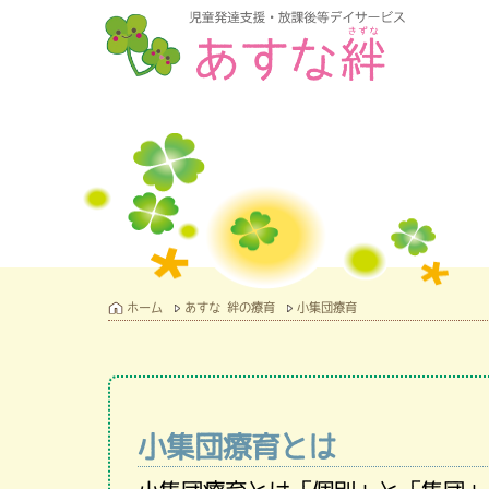
ホーム
あすな 絆の療育
小集団療育
小集団療育とは