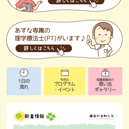
あすなの療育
あすなについて
スタッフ紹介
ご利用について
アクセス
見学・お問い合わせ
今月の
保護者様向け
1日の
プログラム
思い出
流れ
・イベント
ギャラリー